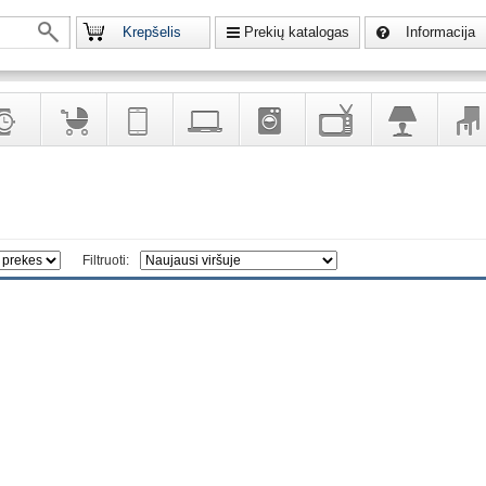
Krepšelis
Prekių katalogas
Informacija
krodžiai
Prekės
Telekomunikacija,
Kompiuterinė
Buitinė
Televizoriai,
Šviestuvai
Baldai
vaikams
navigacija
technika
technika
kita
interj
puošalai
ir ryšio
namų
eleme
priemonės
elektronika
Filtruoti: