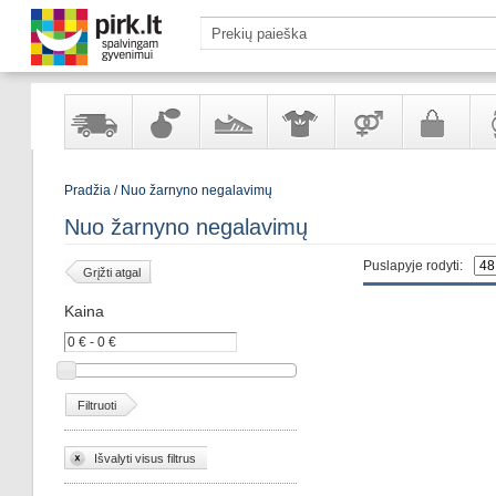
Yra
Kvepalai
Avalynė
Apranga
Prekės
Galanterija
Lai
Pradžia
/
Nuo žarnyno negalavimų
sandėlyje
ir
ir
suaugusiems
ir
kosmetika
aksesuarai
pa
Nuo žarnyno negalavimų
Puslapyje rodyti:
Grįžti atgal
Kaina
Filtruoti
Išvalyti visus filtrus