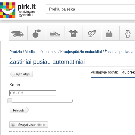
Yra
Kvepalai
Avalynė
Apranga
Prekės
Galanterija
Laikrod
Pradžia
/
Medicininė technika
/
Kraujospūdžio matuokliai
/
Žastiniai pusiau a
sandėlyje
ir
ir
suaugusiems
ir
kosmetika
aksesuarai
papuoš
Žastiniai pusiau automatiniai
Puslapyje rodyti:
Grįžti atgal
Kaina
Filtruoti
Išvalyti visus filtrus