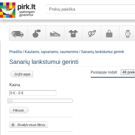
Yra
Kvepalai
Avalynė
Apranga
Prekės
Galanterija
Laikrod
Pradžia
/
Kaulams, sąnariams, raumenims
/
Sanarių lankstumui gerinti
sandėlyje
ir
ir
suaugusiems
ir
kosmetika
aksesuarai
papuoš
Sanarių lankstumui gerinti
Puslapyje rodyti:
Grįžti atgal
Kaina
Filtruoti
Išvalyti visus filtrus