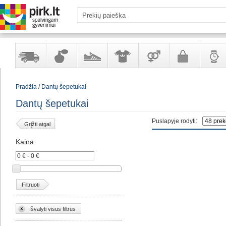
Yra
Kvepalai
Avalynė
Apranga
Prekės
Galanterija
Laikrod
Pradžia
/
Dantų šepetukai
sandėlyje
ir
ir
suaugusiems
ir
kosmetika
aksesuarai
papuoš
Dantų šepetukai
Puslapyje rodyti:
Grįžti atgal
Kaina
Filtruoti
Išvalyti visus filtrus