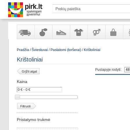
Yra
Kvepalai
Avalynė
Apranga
Prekės
Galanterija
Lai
Pradžia
/
Šviestuvai
/
Pastatomi (toršerai)
/
Krištoliniai
sandėlyje
ir
ir
suaugusiems
ir
kosmetika
aksesuarai
pa
Krištoliniai
Puslapyje rodyti:
Grįžti atgal
Kaina
Filtruoti
Pristatymo trukmė