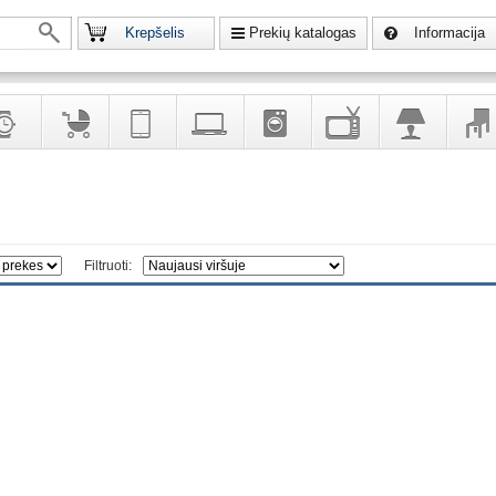
Krepšelis
Prekių katalogas
Informacija
krodžiai
Prekės
Telekomunikacija,
Kompiuterinė
Buitinė
Televizoriai,
Šviestuvai
Baldai
vaikams
navigacija
technika
technika
kita
interj
puošalai
ir ryšio
namų
eleme
priemonės
elektronika
Filtruoti: