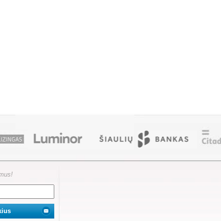
ymus!