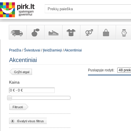
Yra
Kvepalai
Avalynė
Apranga
Prekės
Galanterija
Laikrod
Pradžia
/
Šviestuvai
/
Įleidžiamieji
/
Akcentiniai
sandėlyje
ir
ir
suaugusiems
ir
kosmetika
aksesuarai
papuoš
Akcentiniai
Puslapyje rodyti:
Grįžti atgal
Kaina
Filtruoti
Išvalyti visus filtrus