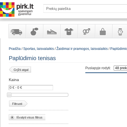
Yra
Kvepalai
Avalynė
Apranga
Prekės
Galanterija
Laikrod
Pradžia
/
Sportas, laisvalaikis
/
Žaidimai ir pramogos, laisvalaikis
/
Paplūdimio
sandėlyje
ir
ir
suaugusiems
ir
kosmetika
aksesuarai
papuoš
Paplūdimio tenisas
Puslapyje rodyti:
Grįžti atgal
Kaina
Filtruoti
Išvalyti visus filtrus