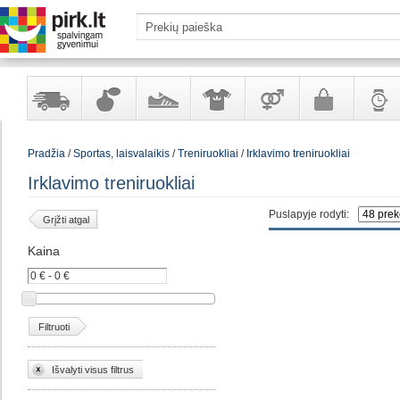
Yra
Kvepalai
Avalynė
Apranga
Prekės
Galanterija
Laikrod
Pradžia
/
Sportas, laisvalaikis
/
Treniruokliai
/
Irklavimo treniruokliai
sandėlyje
ir
ir
suaugusiems
ir
kosmetika
aksesuarai
papuoš
Irklavimo treniruokliai
Puslapyje rodyti:
Grįžti atgal
Kaina
Filtruoti
Išvalyti visus filtrus