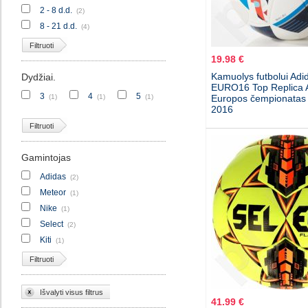
2 - 8 d.d.
(2)
8 - 21 d.d.
(4)
Filtruoti
19.98 €
Kamuolys futbolui Adi
Dydžiai.
EURO16 Top Replica
3
4
5
(1)
(1)
(1)
Europos čempionatas 
2016
Filtruoti
Gamintojas
Adidas
(2)
Meteor
(1)
Nike
(1)
Select
(2)
Kiti
(1)
Filtruoti
Išvalyti visus filtrus
41.99 €