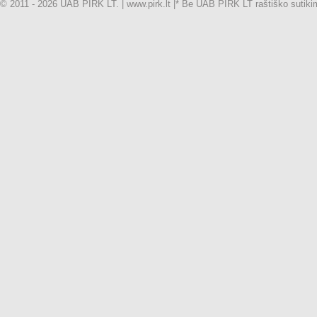
© 2011 - 2026 UAB PIRK LT. | www.pirk.lt |
* Be UAB PIRK LT raštiško sutikimo