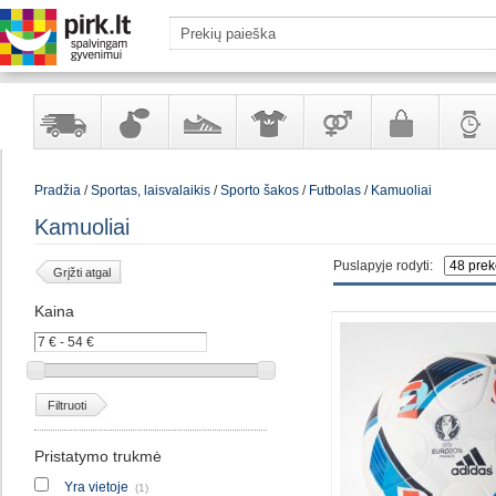
Yra
Kvepalai
Avalynė
Apranga
Prekės
Galanterija
Laikrod
Pradžia
/
Sportas, laisvalaikis
/
Sporto šakos
/
Futbolas
/
Kamuoliai
sandėlyje
ir
ir
suaugusiems
ir
kosmetika
aksesuarai
papuoš
Kamuoliai
Puslapyje rodyti:
Grįžti atgal
Kaina
Filtruoti
Pristatymo trukmė
Yra vietoje
(1)