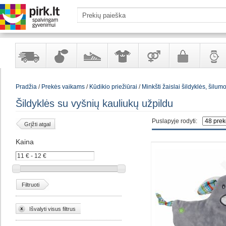
Yra
Kvepalai
Avalynė
Apranga
Prekės
Galanterija
Laikrod
Pradžia
/
Prekės vaikams
/
Kūdikio priežiūrai
/
Minkšti žaislai šildyklės, šilum
sandėlyje
ir
ir
suaugusiems
ir
kosmetika
aksesuarai
papuoš
Šildyklės su vyšnių kauliukų užpildu
Puslapyje rodyti:
Grįžti atgal
Kaina
Filtruoti
Išvalyti visus filtrus