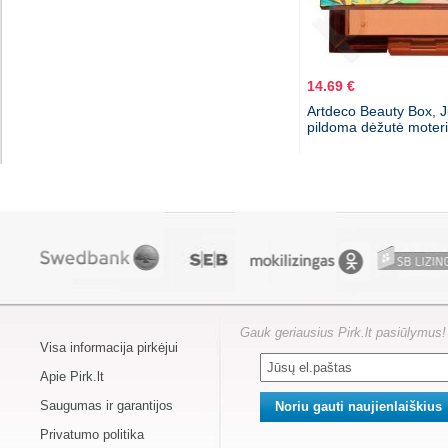
14.69 €
Artdeco Beauty Box, J
pildoma dėžutė moter
Gauk geriausius Pirk.lt pasiūlymus!
Visa informacija pirkėjui
Apie Pirk.lt
Saugumas ir garantijos
Privatumo politika