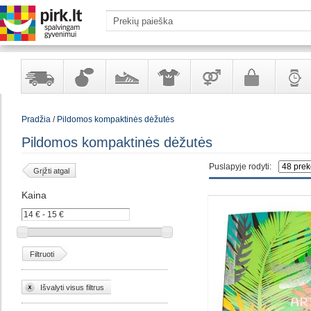
Yra
Kvepalai
Avalynė
Apranga
Prekės
Galanterija
Laikrod
Pradžia
/
Pildomos kompaktinės dėžutės
sandėlyje
ir
ir
suaugusiems
ir
kosmetika
aksesuarai
papuoš
Pildomos kompaktinės dėžutės
Puslapyje rodyti:
Grįžti atgal
Kaina
Filtruoti
Išvalyti visus filtrus