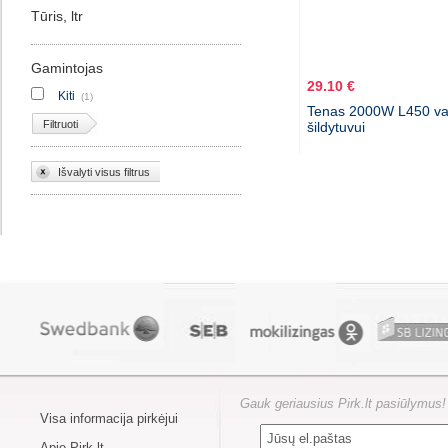
Tūris, ltr
Gamintojas
29.10 €
Kiti
(1)
Tenas 2000W L450 v
Filtruoti
šildytuvui
Išvalyti visus filtrus
Gauk geriausius Pirk.lt pasiūlymus!
Visa informacija pirkėjui
Apie Pirk.lt