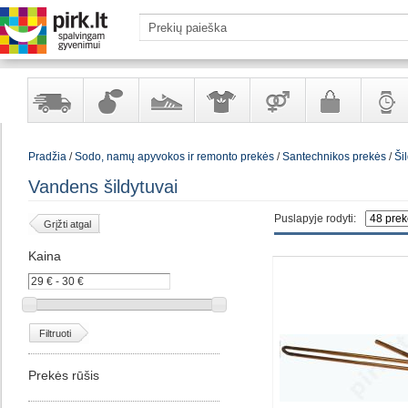
Yra
Kvepalai
Avalynė
Apranga
Prekės
Galanterija
Laikrod
Pradžia
/
Sodo, namų apyvokos ir remonto prekės
/
Santechnikos prekės
/
Ši
sandėlyje
ir
ir
suaugusiems
ir
kosmetika
aksesuarai
papuoš
Vandens šildytuvai
Puslapyje rodyti:
Grįžti atgal
Kaina
Filtruoti
Prekės rūšis