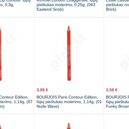
 Lip Contour, lūpų
Rimmel London Exaggerate, lūpų
Estée Laude
s, 0,3g,
pieštukas moterims, 0,25g, (063
pieštukas mo
Eastend Snob)
Brick)
3.99 €
3.58 €
ontour Edition,
BOURJOIS Paris Contour Edition,
BOURJOIS Pa
terims, 1,14g, (07
lūpų pieštukas moterims, 1,14g, (01
lūpų pieštuk
om)
Nude Wave)
Funky Brow