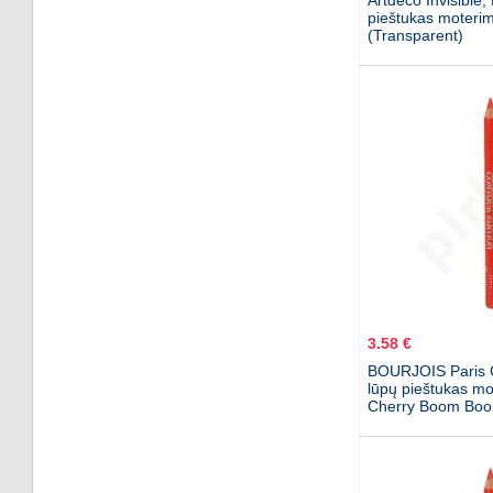
Artdeco Invisible,
pieštukas moterim
(Transparent)
3.58 €
BOURJOIS Paris C
lūpų pieštukas mo
Cherry Boom Bo