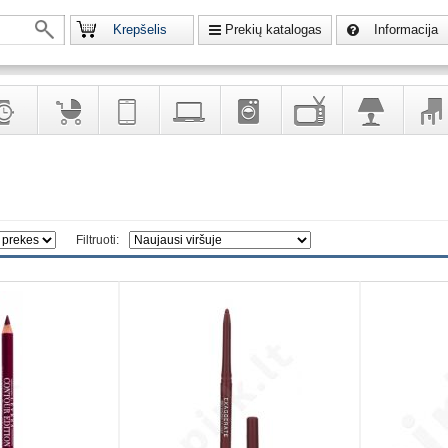
Krepšelis
Prekių katalogas
Informacija
krodžiai
Prekės
Telekomunikacija,
Kompiuterinė
Buitinė
Televizoriai,
Šviestuvai
Baldai
vaikams
navigacija
technika
technika
kita
interj
puošalai
ir ryšio
namų
eleme
priemonės
elektronika
Filtruoti: