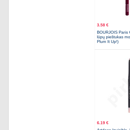
3.58 €
BOURJOIS Paris C
lūpų pieštukas mo
Plum It Up!)
6.19 €