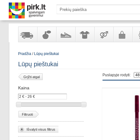
Yra
Kvepalai
Avalynė
Apranga
Prekės
Galanterija
Lai
Pradžia
/
Lūpų pieštukai
sandėlyje
ir
ir
suaugusiems
ir
kosmetika
aksesuarai
pa
Lūpų pieštukai
Puslapyje rodyti:
Grįžti atgal
Kaina
Filtruoti
Išvalyti visus filtrus