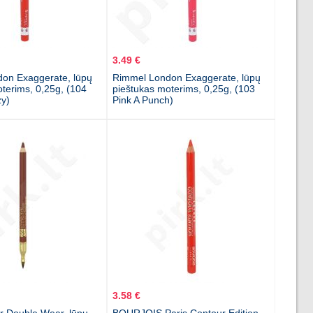
3.49 €
on Exaggerate, lūpų
Rimmel London Exaggerate, lūpų
terims, 0,25g, (104
pieštukas moterims, 0,25g, (103
zy)
Pink A Punch)
3.58 €