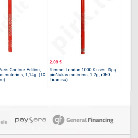
2.09 €
ris Contour Edition,
Rimmel London 1000 Kisses, lūpų
as moterims, 1,14g, (10
pieštukas moterims, 1,2g, (050
ne)
Tiramisu)