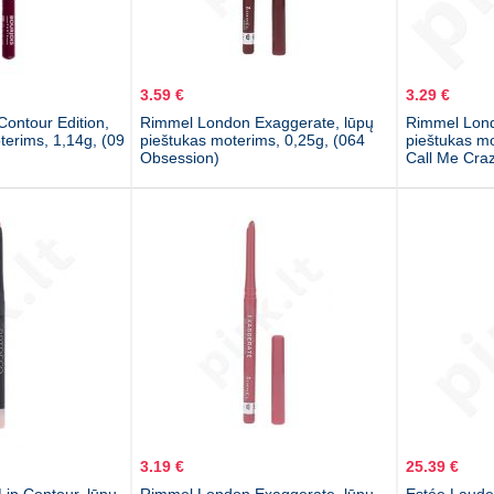
3.59 €
3.29 €
ontour Edition,
Rimmel London Exaggerate, lūpų
Rimmel Lond
terims, 1,14g, (09
pieštukas moterims, 0,25g, (064
pieštukas mo
Obsession)
Call Me Cra
3.19 €
25.39 €