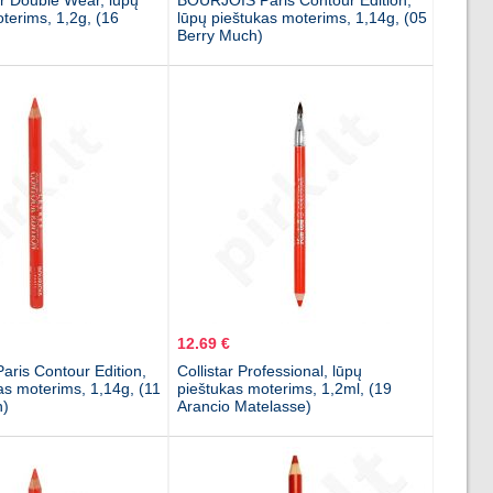
r Double Wear, lūpų
BOURJOIS Paris Contour Edition,
terims, 1,2g, (16
lūpų pieštukas moterims, 1,14g, (05
Berry Much)
12.69 €
ris Contour Edition,
Collistar Professional, lūpų
as moterims, 1,14g, (11
pieštukas moterims, 1,2ml, (19
n)
Arancio Matelasse)