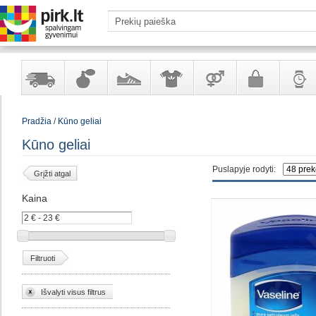
Yra
Kvepalai
Avalynė
Apranga
Prekės
Galanterija
Laikrod
Pradžia
/
Kūno geliai
sandėlyje
ir
ir
suaugusiems
ir
kosmetika
aksesuarai
papuoš
Kūno geliai
Puslapyje rodyti:
Grįžti atgal
Kaina
Filtruoti
Išvalyti visus filtrus