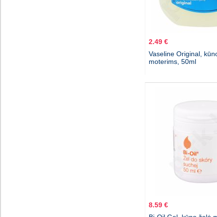
2.49 €
Vaseline Original, kūn
moterims, 50ml
8.59 €