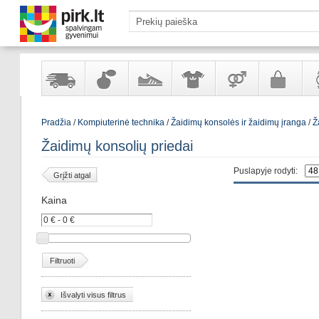
Yra
Kvepalai
Avalynė
Apranga
Prekės
Galanterija
Lai
Pradžia
/
Kompiuterinė technika
/
Žaidimų konsolės ir žaidimų įranga
/
Ž
sandėlyje
ir
ir
suaugusiems
ir
kosmetika
aksesuarai
pa
Žaidimų konsolių priedai
Puslapyje rodyti:
Grįžti atgal
Kaina
Filtruoti
Išvalyti visus filtrus