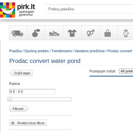
Yra
Kvepalai
Avalynė
Apranga
Prekės
Galanterija
Laikrod
Pradžia
/
Gyvūnų prekės
/
Tvenkiniams
/
Vandens priežiūrai
/
Prodac convert
sandėlyje
ir
ir
suaugusiems
ir
kosmetika
aksesuarai
papuoš
Prodac convert water pond
Puslapyje rodyti:
Grįžti atgal
Kaina
Filtruoti
Išvalyti visus filtrus