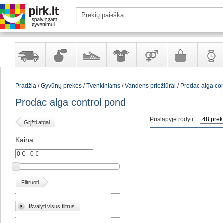
Yra
Kvepalai
Avalynė
Apranga
Prekės
Galanterija
Laikrod
Pradžia
/
Gyvūnų prekės
/
Tvenkiniams
/
Vandens priežiūrai
/
Prodac alga con
sandėlyje
ir
ir
suaugusiems
ir
kosmetika
aksesuarai
papuoš
Prodac alga control pond
Puslapyje rodyti:
Grįžti atgal
Kaina
Filtruoti
Išvalyti visus filtrus