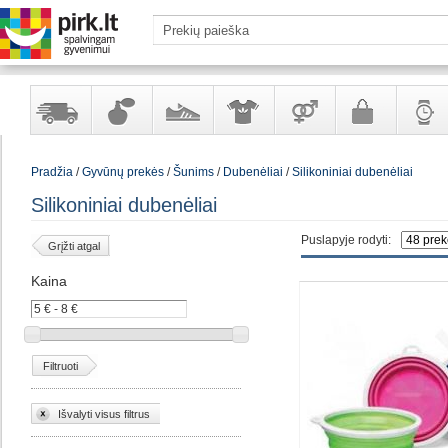
Yra
Kvepalai
Avalynė
Apranga
Prekės
Galanterija
Laikrod
Pradžia
/
Gyvūnų prekės
/
Šunims
/
Dubenėliai
/
Silikoniniai dubenėliai
sandėlyje
ir
ir
suaugusiems
ir
kosmetika
aksesuarai
papuoš
Silikoniniai dubenėliai
Puslapyje rodyti:
Grįžti atgal
Kaina
Filtruoti
Išvalyti visus filtrus