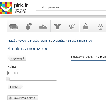
Yra
Kvepalai
Avalynė
Apranga
Prekės
Galanterija
Laikrod
Pradžia
/
Gyvūnų prekės
/
Šunims
/
Drabužiai
/
Striukė s.mortiz red
sandėlyje
ir
ir
suaugusiems
ir
kosmetika
aksesuarai
papuoš
Striukė s.mortiz red
Puslapyje rodyti:
Grįžti atgal
Kaina
Filtruoti
Išvalyti visus filtrus