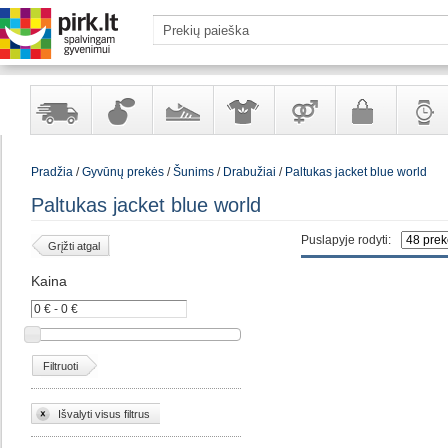
Yra
Kvepalai
Avalynė
Apranga
Prekės
Galanterija
Laikrod
Pradžia
/
Gyvūnų prekės
/
Šunims
/
Drabužiai
/
Paltukas jacket blue world
sandėlyje
ir
ir
suaugusiems
ir
kosmetika
aksesuarai
papuoš
Paltukas jacket blue world
Puslapyje rodyti:
Grįžti atgal
Kaina
Filtruoti
Išvalyti visus filtrus