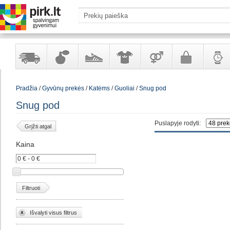
Yra
Kvepalai
Avalynė
Apranga
Prekės
Galanterija
Laikrod
Pradžia
/
Gyvūnų prekės
/
Katėms
/
Guoliai
/
Snug pod
sandėlyje
ir
ir
suaugusiems
ir
kosmetika
aksesuarai
papuoš
Snug pod
Puslapyje rodyti:
Grįžti atgal
Kaina
Filtruoti
Išvalyti visus filtrus