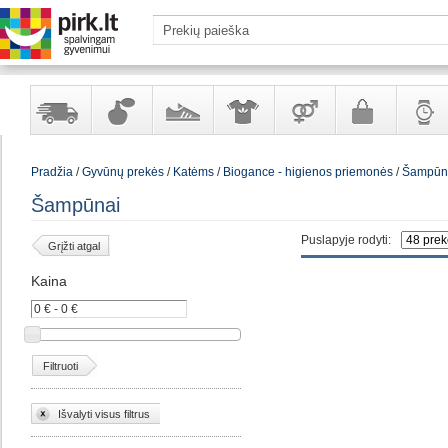
Yra
Kvepalai
Avalynė
Apranga
Prekės
Galanterija
Laikrod
Pradžia
/
Gyvūnų prekės
/
Katėms
/
Biogance - higienos priemonės
/
Šampūn
sandėlyje
ir
ir
suaugusiems
ir
kosmetika
aksesuarai
papuoš
Šampūnai
Puslapyje rodyti:
Grįžti atgal
Kaina
Filtruoti
Išvalyti visus filtrus