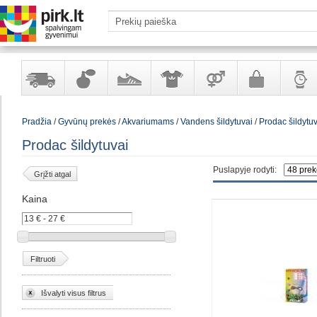
Yra
Kvepalai
Avalynė
Apranga
Prekės
Galanterija
Laikrod
Pradžia
/
Gyvūnų prekės
/
Akvariumams
/
Vandens šildytuvai
/
Prodac šildytuv
sandėlyje
ir
ir
suaugusiems
ir
kosmetika
aksesuarai
papuoš
Prodac šildytuvai
Puslapyje rodyti:
Grįžti atgal
Kaina
Filtruoti
Išvalyti visus filtrus