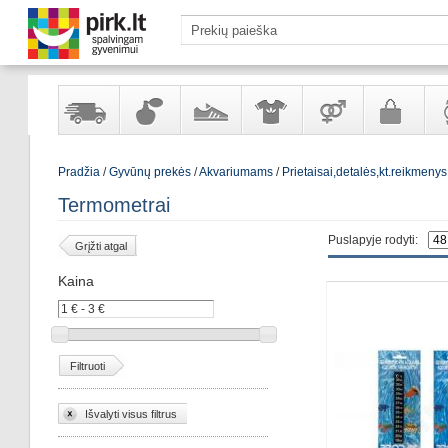
Yra
Kvepalai
Avalynė
Apranga
Prekės
Galanterija
Lai
Pradžia
/
Gyvūnų prekės
/
Akvariumams
/
Prietaisai,detalės,kt.reikmen
sandėlyje
ir
ir
suaugusiems
ir
kosmetika
aksesuarai
pa
Termometrai
Puslapyje rodyti:
Grįžti atgal
Kaina
Filtruoti
Išvalyti visus filtrus