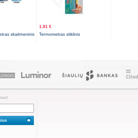
1.91 €
ras skaitmeninis
Termometras stiklinis
ymus!