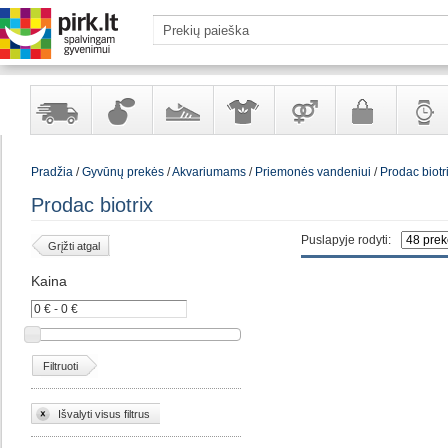
Yra
Kvepalai
Avalynė
Apranga
Prekės
Galanterija
Laikrod
Pradžia
/
Gyvūnų prekės
/
Akvariumams
/
Priemonės vandeniui
/
Prodac biotr
sandėlyje
ir
ir
suaugusiems
ir
kosmetika
aksesuarai
papuoš
Prodac biotrix
Puslapyje rodyti:
Grįžti atgal
Kaina
Filtruoti
Išvalyti visus filtrus