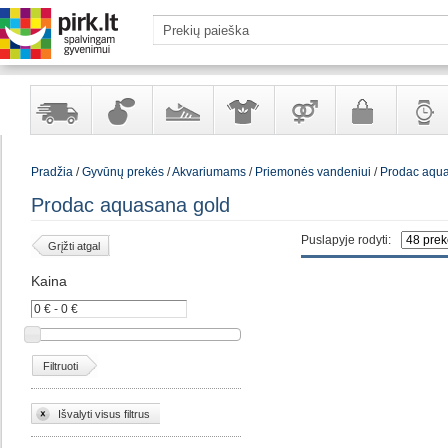
Yra
Kvepalai
Avalynė
Apranga
Prekės
Galanterija
Laikrod
Pradžia
/
Gyvūnų prekės
/
Akvariumams
/
Priemonės vandeniui
/
Prodac aqua
sandėlyje
ir
ir
suaugusiems
ir
kosmetika
aksesuarai
papuoš
Prodac aquasana gold
Puslapyje rodyti:
Grįžti atgal
Kaina
Filtruoti
Išvalyti visus filtrus