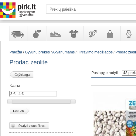
Yra
Kvepalai
Avalynė
Apranga
Prekės
Galanterija
Laikrod
Pradžia
/
Gyvūnų prekės
/
Akvariumams
/
Filtravimo medžiagos
/
Prodac zeoli
sandėlyje
ir
ir
suaugusiems
ir
kosmetika
aksesuarai
papuoš
Prodac zeolite
Puslapyje rodyti:
Grįžti atgal
Kaina
Filtruoti
Išvalyti visus filtrus