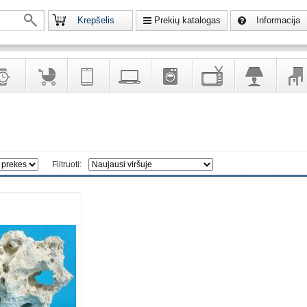
Krepšelis
Prekių katalogas
Informacija
krodžiai
Prekės
Telekomunikacija,
Kompiuterinė
Buitinė
Televizoriai,
Šviestuvai
Baldai
vaikams
navigacija
technika
technika
kita
interj
puošalai
ir ryšio
namų
eleme
priemonės
elektronika
Filtruoti: