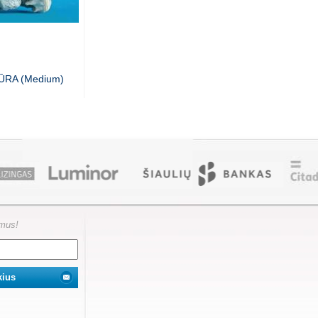
JŪRA (Medium)
ymus!