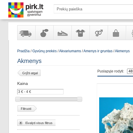
Yra
Kvepalai
Avalynė
Apranga
Prekės
Galanterija
Lai
Pradžia
/
Gyvūnų prekės
/
Akvariumams
/
Amenys ir gruntas
/
Akmenys
sandėlyje
ir
ir
suaugusiems
ir
kosmetika
aksesuarai
pa
Akmenys
Puslapyje rodyti:
Grįžti atgal
Kaina
Filtruoti
Išvalyti visus filtrus