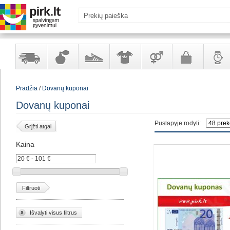
Yra
Kvepalai
Avalynė
Apranga
Prekės
Galanterija
Laikrod
Pradžia
/
Dovanų kuponai
sandėlyje
ir
ir
suaugusiems
ir
kosmetika
aksesuarai
papuoš
Dovanų kuponai
Puslapyje rodyti:
Grįžti atgal
Kaina
Filtruoti
Išvalyti visus filtrus