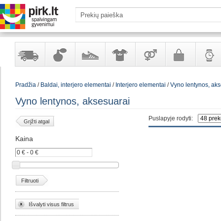
Yra
Kvepalai
Avalynė
Apranga
Prekės
Galanterija
Laikrod
Pradžia
/
Baldai, interjero elementai
/
Interjero elementai
/
Vyno lentynos, aks
sandėlyje
ir
ir
suaugusiems
ir
kosmetika
aksesuarai
papuoš
Vyno lentynos, aksesuarai
Puslapyje rodyti:
Grįžti atgal
Kaina
Filtruoti
Išvalyti visus filtrus