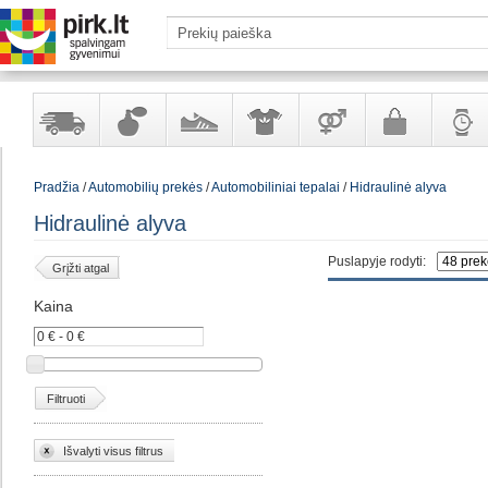
Yra
Kvepalai
Avalynė
Apranga
Prekės
Galanterija
Laikrod
Pradžia
/
Automobilių prekės
/
Automobiliniai tepalai
/
Hidraulinė alyva
sandėlyje
ir
ir
suaugusiems
ir
kosmetika
aksesuarai
papuoš
Hidraulinė alyva
Puslapyje rodyti:
Grįžti atgal
Kaina
Filtruoti
Išvalyti visus filtrus