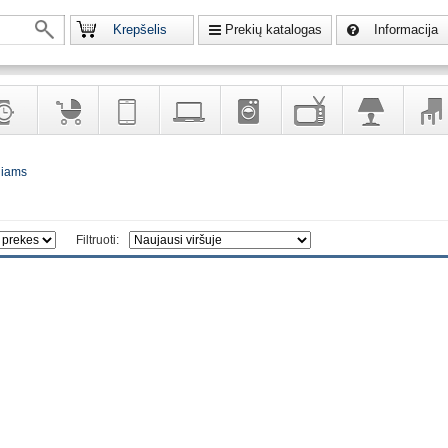
Krepšelis
Prekių katalogas
Informacija
krodžiai
Prekės
Telekomunikacija,
Kompiuterinė
Buitinė
Televizoriai,
Šviestuvai
Baldai
liams
vaikams
navigacija
technika
technika
kita
interj
puošalai
ir ryšio
namų
eleme
priemonės
elektronika
Filtruoti: