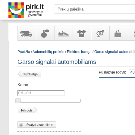
Yra
Kvepalai
Avalynė
Apranga
Prekės
Galanterija
Lai
Pradžia
/
Automobilių prekės
/
Elektros įranga
/
Garso signalai automobi
sandėlyje
ir
ir
suaugusiems
ir
kosmetika
aksesuarai
pa
Garso signalai automobiliams
Puslapyje rodyti:
Grįžti atgal
Kaina
Filtruoti
Išvalyti visus filtrus