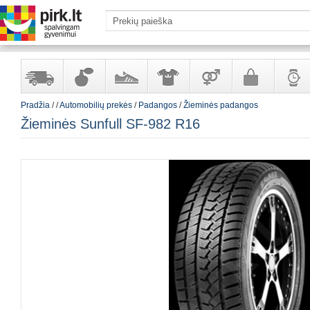
Pradžia
/
/
Automobilių prekės
/
Padangos
/
Žieminės padangos
Yra
Kvepalai
Avalynė
Apranga
Prekės
Galanterija
Laikrod
Žieminės Sunfull SF-982 R16
sandėlyje
ir
ir
suaugusiems
ir
kosmetika
aksesuarai
papuoš