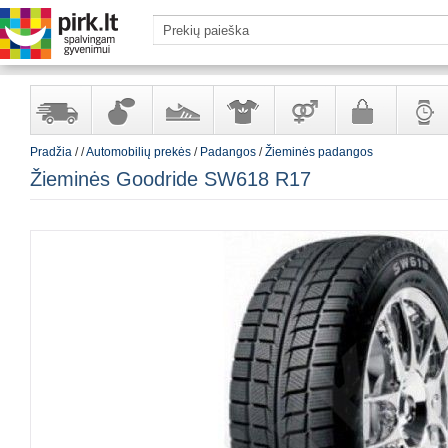
Pradžia
/
/
Automobilių prekės
/
Padangos
/
Žieminės padangos
Yra
Kvepalai
Avalynė
Apranga
Prekės
Galanterija
Laikrod
Žieminės Goodride SW618 R17
sandėlyje
ir
ir
suaugusiems
ir
kosmetika
aksesuarai
papuoš