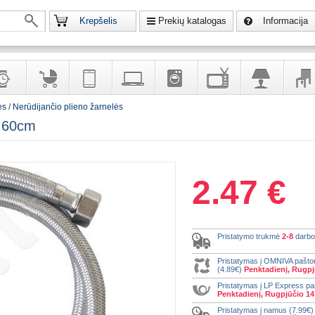
Krepšelis
Prekių katalogas
Informacija
ės
/
Nerūdijančio plieno žarnelės
krodžiai
Prekės
Telekomunikacija,
Kompiuterinė
Buitinė
Televizoriai,
Šviestuvai
Baldai
2 60cm
vaikams
navigacija
technika
technika
kita
interj
puošalai
ir ryšio
namų
eleme
priemonės
elektronika
2.47 €
Pristatymo trukmė
2-8
darbo
Pristatymas į OMNIVA pašt
(4.89€)
Penktadienį, Rugpj
Pristatymas į LP Express p
Penktadienį, Rugpjūčio 14
Pristatymas į namus (7.99€)