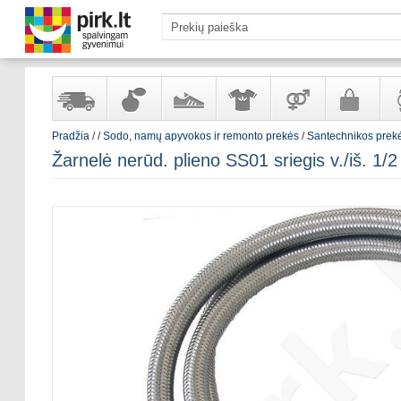
Pradžia
/
/
Sodo, namų apyvokos ir remonto prekės
/
Santechnikos prek
Yra
Kvepalai
Avalynė
Apranga
Prekės
Galanterija
Lai
Žarnelė nerūd. plieno SS01 sriegis v./iš. 1/
sandėlyje
ir
ir
suaugusiems
ir
kosmetika
aksesuarai
pa