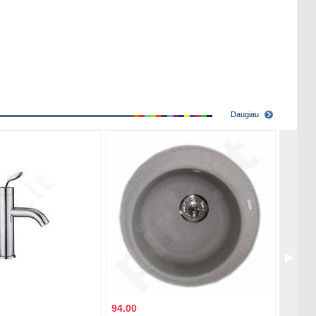
Daugiau
94.00
138.7