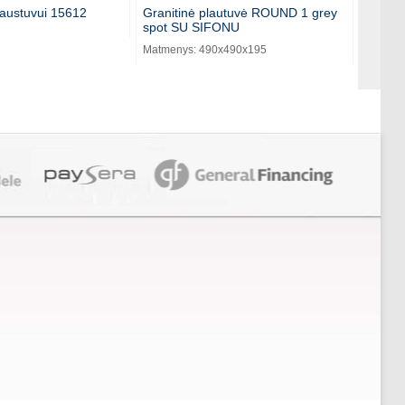
austuvui 15612
Granitinė plautuvė ROUND 1 grey
Kopetė
spot SU SIFONU
tiesio
Matmenys: 490x490x195