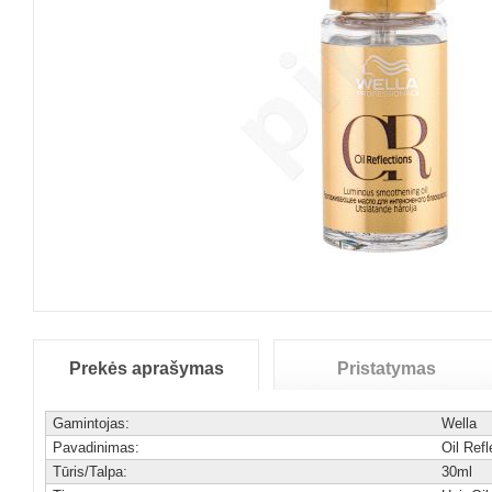
Prekės aprašymas
Pristatymas
Gamintojas:
Wella
Pavadinimas:
Oil Refl
Tūris/Talpa:
30ml