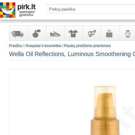
Pradžia
/
/
Kvepalai ir kosmetika
/
Plaukų priežiūros priemonės
Yra
Kvepalai
Avalynė
Apranga
Prekės
Galanterija
Laikrod
Wella Oil Reflections, Luminous Smoothening O
sandėlyje
ir
ir
suaugusiems
ir
kosmetika
aksesuarai
papuoš