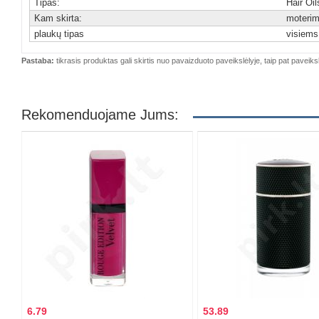
Tipas:
Hair Oi
Kam skirta:
moteri
plaukų tipas
visiems
Pastaba:
tikrasis produktas gali skirtis nuo pavaizduoto paveikslėlyje, taip pat paveiksl
Rekomenduojame Jums:
6.79
53.89