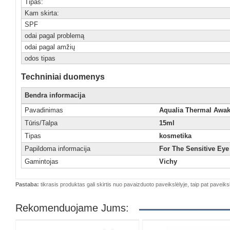
Tipas:
Kam skirta:
SPF
odai pagal problemą
odai pagal amžių
odos tipas
Techniniai duomenys
Bendra informacija
Pavadinimas
Aqualia Thermal Awa
Tūris/Talpa
15ml
Tipas
kosmetika
Papildoma informacija
For The Sensitive Eye
Gamintojas
Vichy
Pastaba:
tikrasis produktas gali skirtis nuo pavaizduoto paveikslėlyje, taip pat paveiksl
Rekomenduojame Jums: