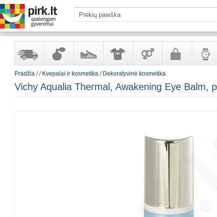
Pradžia
/
/
Kvepalai ir kosmetika
/
Dekoratyvinė kosmetika
Yra
Kvepalai
Avalynė
Apranga
Prekės
Galanterija
Laikrod
Vichy Aqualia Thermal, Awakening Eye Balm, 
sandėlyje
ir
ir
suaugusiems
ir
kosmetika
aksesuarai
papuoš