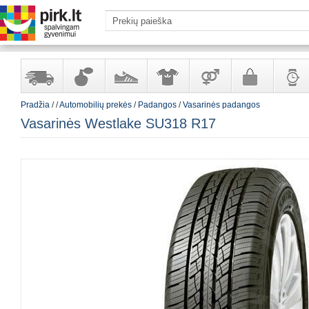
Pradžia
/
/
Automobilių prekės
/
Padangos
/
Vasarinės padangos
Yra
Kvepalai
Avalynė
Apranga
Prekės
Galanterija
Laikrod
Vasarinės Westlake SU318 R17
sandėlyje
ir
ir
suaugusiems
ir
kosmetika
aksesuarai
papuoš