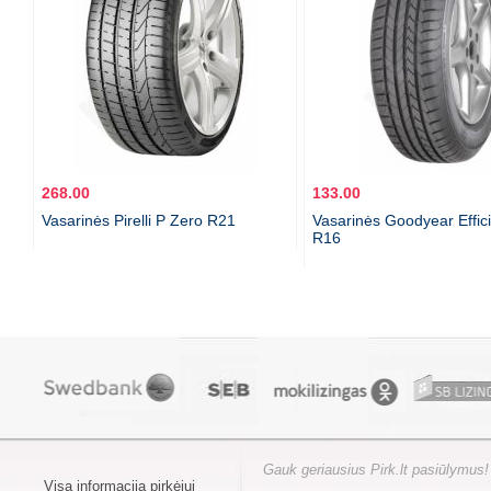
268.00
133.00
Vasarinės Pirelli P Zero R21
Vasarinės Goodyear Effic
R16
Gauk geriausius Pirk.lt pasiūlymus!
Visa informacija pirkėjui