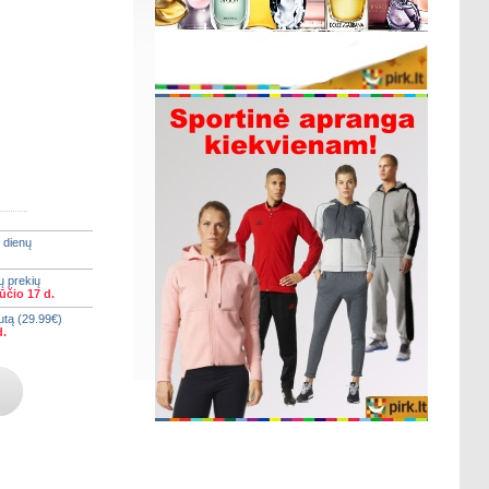
 dienų
ų prekių
ūčio 17 d.
utą (29.99€)
d.