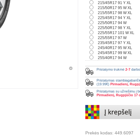
215/45R17 91 Y XL
215/50R17 95 W XL
215/55R17 98 W XL
225/45R17 94 Y XL
225/50R17 94 W
225/50R17 98 Y XL
225/55R17 101 W XL
225/55R17 97 W
235/45R17 97 Y XL
245/40R17 95 W XL
245/45R17 99 W XL
255/40R17 94 W
Pristatymo trukmė
2-7
darbo
Pristatymas stambiagabariči
(19.99€)
Pirmadienį, Rugpj
Pristatymas su užnešimu į b
Pirmadienį, Rugpjūčio 17 
Prekės kodas:
449.6097