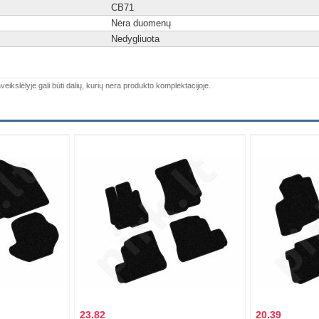
C
B
71
Nėra duomenų
Nedygliuota
veikslėlyje gali būti dalių, kurių nėra produkto komplektacijoje.
23.82
20.39