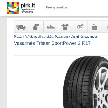
Pradžia
/
/
Automobilių prekės
/
Padangos
/
Vasarinės padangos
Yra
Kvepalai
Avalynė
Apranga
Prekės
Galanterija
Lai
Vasarinės Tristar SportPower 2 R17
sandėlyje
ir
ir
suaugusiems
ir
kosmetika
aksesuarai
pa