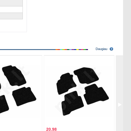
Daugiau
20.98
23.82