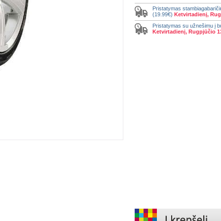
Pristatymas stambiagabariči
(19.99€)
Ketvirtadienį, Rug
Pristatymas su užnešimu į b
Ketvirtadienį, Rugpjūčio 1