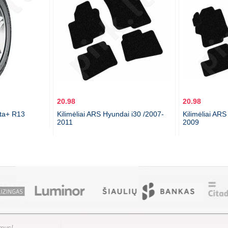
20.98
20.98
cta+ R13
Kilimėliai ARS Hyundai i30 /2007-
Kilimėliai AR
2011
2009
ymus!