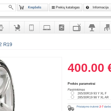
Krepšelis
Prekių katalogas
Informacija
krodžiai
Prekės
Telekomunikacija,
Kompiuterinė
Buitinė
Televizoriai,
Šviestuvai
Baldai
 2 R19
vaikams
navigacija
technika
technika
kita
interj
puošalai
ir ryšio
namų
eleme
priemonės
elektronika
400.00 
Prekės parametrai
Pasirinkimas
265/30R19 93 Y XL F
285/30R19 98 Y XL AR
Pristatymo trukmė
2-7
darbo