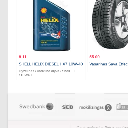
8.11
55.00
SHELL HELIX DIESEL HX7 10W-40
Vasarinės Sava Effe
Dyzelinas / Variklinė alyva / Shell 1 L
/ 10W40
Gauk geriausius Pirk.lt pasiūl