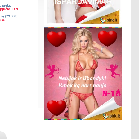
ų prekių
pjūčio 13 d.
utą (29.99€)
3 d.