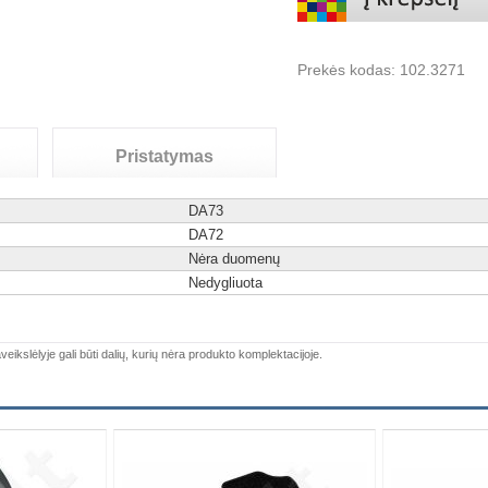
Prekės kodas:
102.3271
Pristatymas
D
A
73
D
A
72
Nėra duomenų
Nedygliuota
veikslėlyje gali būti dalių, kurių nėra produkto komplektacijoje.