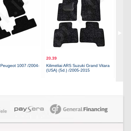
20.39
138.0
S Peugeot 1007 /2004-
Kilimėliai ARS Suzuki Grand Vitara
Vasari
(USA) (5d.) /2005-2015