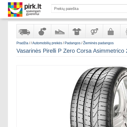
Pradžia
/
/
Automobilių prekės
/
Padangos
/
Žieminės padangos
Yra
Kvepalai
Avalynė
Apranga
Prekės
Galanterija
Lai
Vasarinės Pirelli P Zero Corsa Asimmetrico
sandėlyje
ir
ir
suaugusiems
ir
kosmetika
aksesuarai
pa