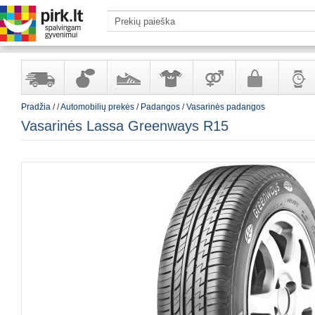
Pradžia
/
/
Automobilių prekės
/
Padangos
/
Vasarinės padangos
Yra
Kvepalai
Avalynė
Apranga
Prekės
Galanterija
Laikrod
Vasarinės Lassa Greenways R15
sandėlyje
ir
ir
suaugusiems
ir
kosmetika
aksesuarai
papuoš