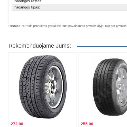
Padangos raštas:
Padangos tipas:
Pastaba:
tikrasis produktas gali skirtis nuo pavaizduoto paveikslėlyje, taip pat paveiksl
Rekomenduojame Jums:
272.00
255.00