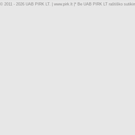
© 2011 - 2026 UAB PIRK LT. | www.pirk.lt |
* Be UAB PIRK LT raštiško sutikimo