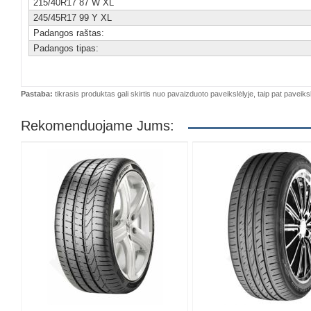
215/40R17 87 W XL
245/45R17 99 Y XL
Padangos raštas:
Padangos tipas:
Pastaba:
tikrasis produktas gali skirtis nuo pavaizduoto paveikslėlyje, taip pat paveiksl
Rekomenduojame Jums: