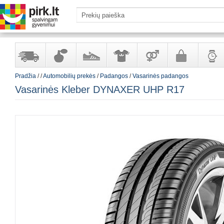
Pradžia
/
/
Automobilių prekės
/
Padangos
/
Vasarinės padangos
Yra
Kvepalai
Avalynė
Apranga
Prekės
Galanterija
Laikrod
Vasarinės Kleber DYNAXER UHP R17
sandėlyje
ir
ir
suaugusiems
ir
kosmetika
aksesuarai
papuoš