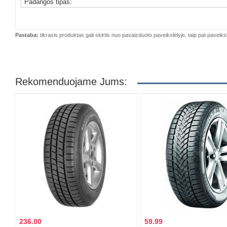
Padangos tipas:
Pastaba:
tikrasis produktas gali skirtis nuo pavaizduoto paveikslėlyje, taip pat paveiksl
Rekomenduojame Jums:
236.00
59.99