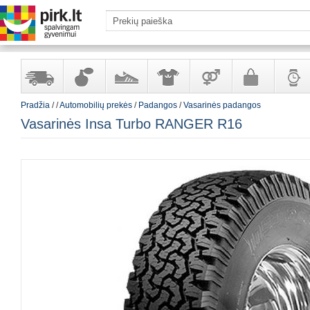
Pradžia
/
/
Automobilių prekės
/
Padangos
/
Vasarinės padangos
Yra
Kvepalai
Avalynė
Apranga
Prekės
Galanterija
Laikrod
Vasarinės Insa Turbo RANGER R16
sandėlyje
ir
ir
suaugusiems
ir
kosmetika
aksesuarai
papuoš