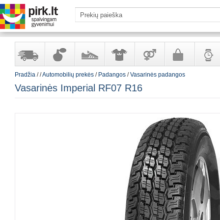
Pradžia
/
/
Automobilių prekės
/
Padangos
/
Vasarinės padangos
Yra
Kvepalai
Avalynė
Apranga
Prekės
Galanterija
Laikrod
Vasarinės Imperial RF07 R16
sandėlyje
ir
ir
suaugusiems
ir
kosmetika
aksesuarai
papuoš