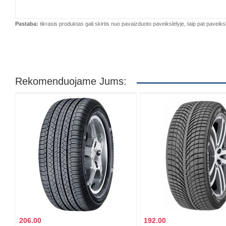
Pastaba:
tikrasis produktas gali skirtis nuo pavaizduoto paveikslėlyje, taip pat paveiksl
Rekomenduojame Jums:
206.00
192.00