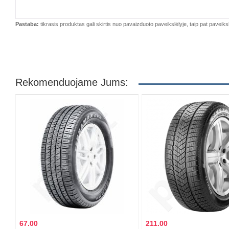
Pastaba:
tikrasis produktas gali skirtis nuo pavaizduoto paveikslėlyje, taip pat paveiksl
Rekomenduojame Jums:
67.00
211.00