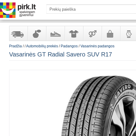
Pradžia
/
/
Automobilių prekės
/
Padangos
/
Vasarinės padangos
Yra
Kvepalai
Avalynė
Apranga
Prekės
Galanterija
Laikrod
Vasarinės GT Radial Savero SUV R17
sandėlyje
ir
ir
suaugusiems
ir
kosmetika
aksesuarai
papuoš