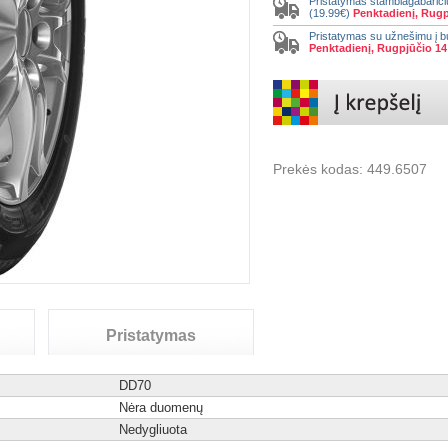
Pristatymas stambiagabariči
(19.99€)
Penktadienį, Rugp
Pristatymas su užnešimu į b
Penktadienį, Rugpjūčio 14
Prekės kodas:
449.6507
Pristatymas
D
D
70
Nėra duomenų
Nedygliuota