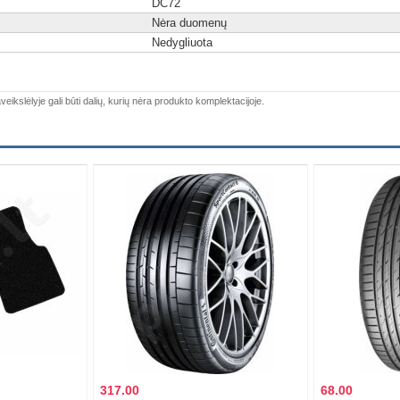
D
C
72
Nėra duomenų
Nedygliuota
veikslėlyje gali būti dalių, kurių nėra produkto komplektacijoje.
317.00
68.00