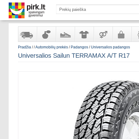
Pradžia
/
/
Automobilių prekės
/
Padangos
/
Universalios padangos
Yra
Kvepalai
Avalynė
Apranga
Prekės
Galanterija
Lai
Universalios Sailun TERRAMAX A/T R17
sandėlyje
ir
ir
suaugusiems
ir
kosmetika
aksesuarai
pa