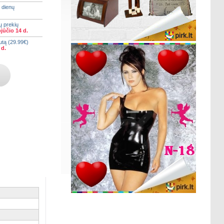
 dienų
ų prekių
jūčio 14 d.
utą (29.99€)
 d.