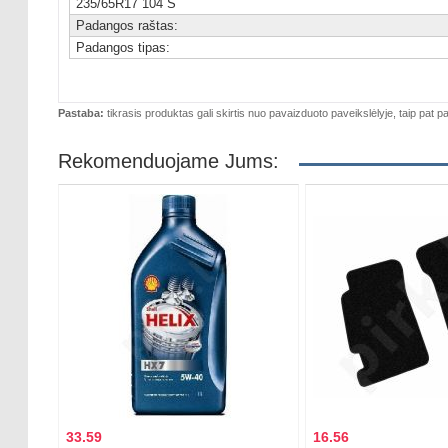
235/65R17 104 S
Padangos raštas:
Padangos tipas:
Pastaba:
tikrasis produktas gali skirtis nuo pavaizduoto paveikslėlyje, taip pat pa
Rekomenduojame Jums:
33.59
16.56