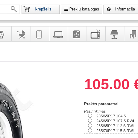
Krepšelis
Prekių katalogas
Informacija
krodžiai
Prekės
Telekomunikacija,
Kompiuterinė
Buitinė
Televizoriai,
Šviestuvai
Baldai
vaikams
navigacija
technika
technika
kita
interj
puošalai
ir ryšio
namų
eleme
priemonės
elektronika
105.00 
Prekės parametrai
Pasirinkimas
235/65R17 104 S
245/65R17 107 S RWL
265/65R17 112 S RWL
265/70R17 115 S RWL