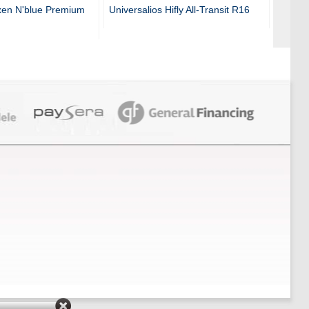
xen N'blue Premium
Universalios Hifly All-Transit R16
Univer
SUV R