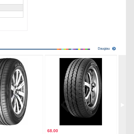
Daugiau
68.00
165.0