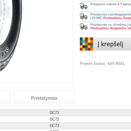
Pristatymo trukmė
2-7
darbo
Pristatymas stambiagabariči
(19.99€)
Penktadienį, Rugp
Pristatymas su užnešimu į b
Penktadienį, Rugpjūčio 14
Prekės kodas:
449.8581
Pristatymas
D
C
73
D
C
72
D
C
73