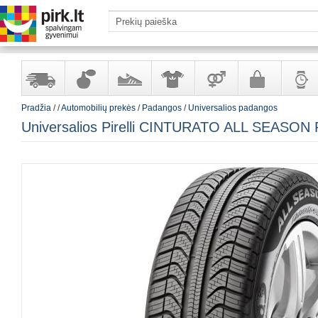
Pradžia
/
/
Automobilių prekės
/
Padangos
/
Universalios padangos
Yra
Kvepalai
Avalynė
Apranga
Prekės
Galanterija
Laikrod
Universalios Pirelli CINTURATO ALL SEASON
sandėlyje
ir
ir
suaugusiems
ir
kosmetika
aksesuarai
papuoš