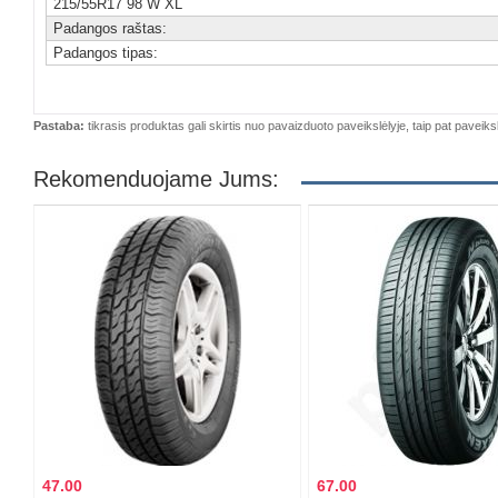
215/55R17 98 W XL
Padangos raštas:
Padangos tipas:
Pastaba:
tikrasis produktas gali skirtis nuo pavaizduoto paveikslėlyje, taip pat paveiksl
Rekomenduojame Jums:
47.00
67.00