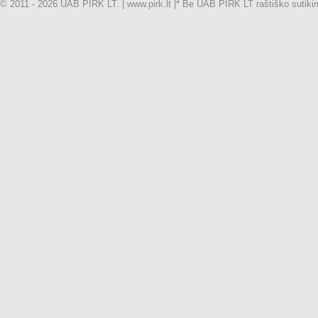
© 2011 - 2026 UAB PIRK LT. | www.pirk.lt |
* Be UAB PIRK LT raštiško sutikimo