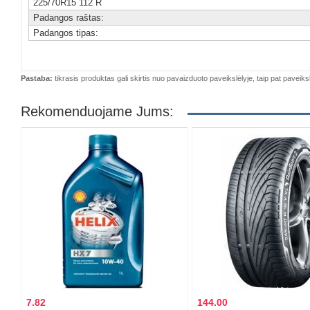
225/70R15 112 R
Padangos raštas:
Padangos tipas:
Pastaba:
tikrasis produktas gali skirtis nuo pavaizduoto paveikslėlyje, taip pat paveiksl
Rekomenduojame Jums:
7.82
144.00