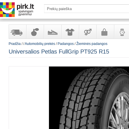
Pradžia
/
/
Automobilių prekės
/
Padangos
/
Žieminės padangos
Yra
Kvepalai
Avalynė
Apranga
Prekės
Galanterija
Laikrod
Universalios Petlas FullGrip PT925 R15
sandėlyje
ir
ir
suaugusiems
ir
kosmetika
aksesuarai
papuoš