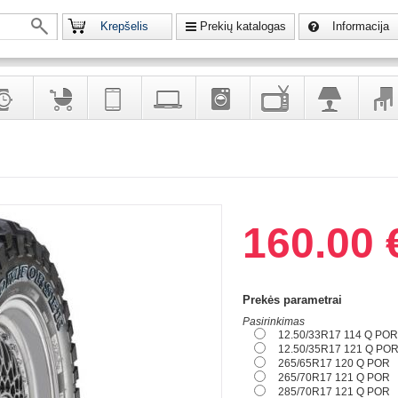
Krepšelis
Prekių katalogas
Informacija
krodžiai
Prekės
Telekomunikacija,
Kompiuterinė
Buitinė
Televizoriai,
Šviestuvai
Baldai
vaikams
navigacija
technika
technika
kita
interj
puošalai
ir ryšio
namų
eleme
priemonės
elektronika
160.00 
Prekės parametrai
Pasirinkimas
12.50/33R17 114 Q POR
12.50/35R17 121 Q PO
265/65R17 120 Q POR
265/70R17 121 Q POR
285/70R17 121 Q POR