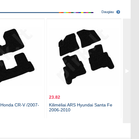
Daugiau
23.82
23.82
S Honda CR-V /2007-
Kilimėliai ARS Hyundai Santa Fe
Kilimė
2006-2010
Wagon