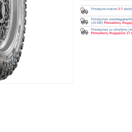
Pristatymo trukmė
2-7
darbo
Pristatymas stambiagabariči
(19.99€)
Pirmadienį, Rugpj
Pristatymas su užnešimu į b
Pirmadienį, Rugpjūčio 17 