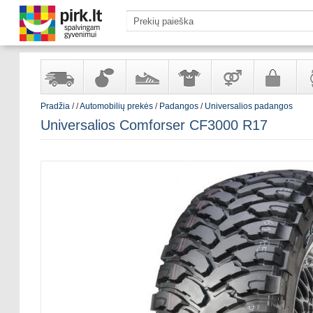
Pradžia
/
/
Automobilių prekės
/
Padangos
/
Universalios padangos
Yra
Kvepalai
Avalynė
Apranga
Prekės
Galanterija
Lai
Universalios Comforser CF3000 R17
sandėlyje
ir
ir
suaugusiems
ir
kosmetika
aksesuarai
pa