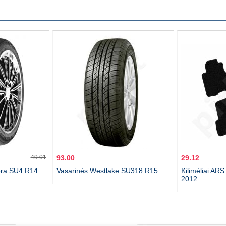
49.01
93.00
29.12
era SU4 R14
Vasarinės Westlake SU318 R15
Kilimėliai AR
2012