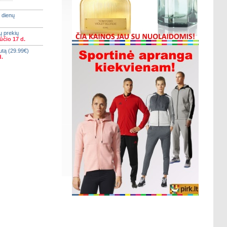
 dienų
ų prekių
ūčio 17 d.
utą (29.99€)
d.